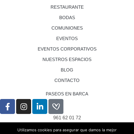
RESTAURANTE
BODAS
COMUNIONES
EVENTOS
EVENTOS CORPORATIVOS
NUESTROS ESPACIOS
BLOG
CONTACTO
PASEOS EN BARCA
961 62 01 72
eventos@nouraco.com
Utilizamos cookies para asegurar que damos la mejor