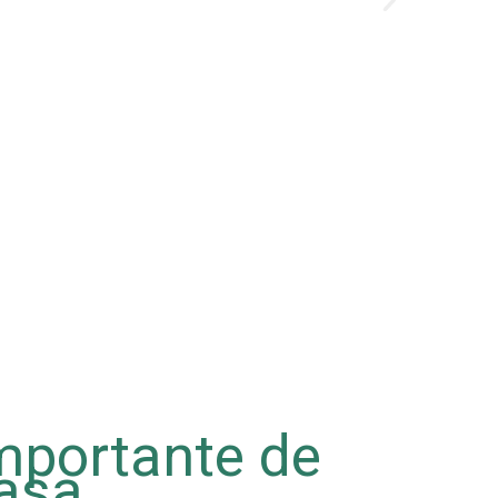
importante de
asa.