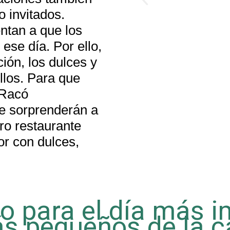
 invitados.
ntan a que los
ese día. Por ello,
ión, los dulces y
llos. Para que
 Racó
e sorprenderán a
ro restaurante
r con dulces,
to para el día más 
s pequeños de la c