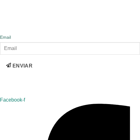
Ubicación
Carretera del Palmar, 21, 46012, València
Subscribete
Email
ENVIAR
Síguenos
Facebook-f