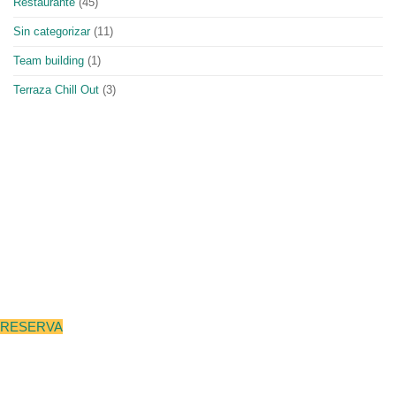
Restaurante
(45)
Sin categorizar
(11)
Team building
(1)
Terraza Chill Out
(3)
961 62 01 72
eventos@nouraco.com
RESERVA
Horarios
Mar - Dom: 13:00 h - 18:00 h