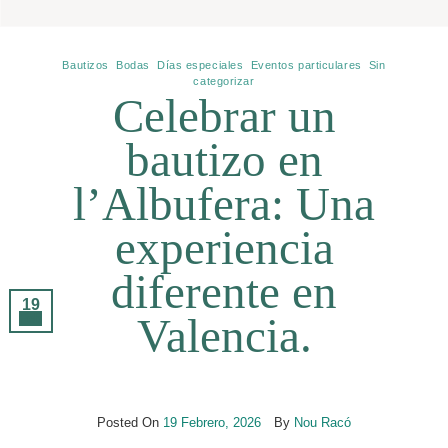
Bautizos
,
Bodas
,
Días especiales
,
Eventos particulares
,
Sin
categorizar
Celebrar un
bautizo en
l’Albufera: Una
experiencia
diferente en
19
Valencia.
Feb
Posted On
19 Febrero, 2026
By
Nou Racó