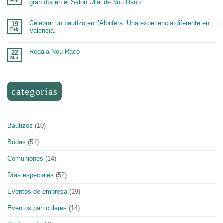
Feb
gran día en el Salón Ullal de Nou Racó
Eventos
equipos
MICE
No
en
hay
Valencia:
comentarios
Innovación
Celebrar un bautizo en l’Albufera: Una experiencia diferente en
19
en
y
Feb
Valencia.
Comunión
Diferenciación
en
en
No
salón
Nou
hay
de
Racó
comentarios
eventos
Regala Nou Racó
22
en
en
Mar
Celebrar
Valencia:
No
un
Pablo
hay
bautizo
celebra
comentarios
en
en
su
l’Albufera:
Regala
gran
Una
Nou
día
categorías
experiencia
Racó
en
diferente
el
en
Salón
Valencia.
Ullal
de
Nou
Racó
Bautizos
(10)
Bodas
(51)
Comuniones
(14)
Días especiales
(52)
Eventos de empresa
(19)
Eventos particulares
(14)