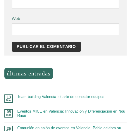
Web
últimas entradas
Team building Valencia: el arte de conectar equipos
13
Mar
No
hay
comentarios
en
Eventos MICE en Valencia: Innovación y Diferenciación en Nou
05
Team
Mar
Racó
building
Valencia:
No
el
hay
arte
comentarios
Comunión en salón de eventos en Valencia: Pablo celebra su
26
de
en
conectar