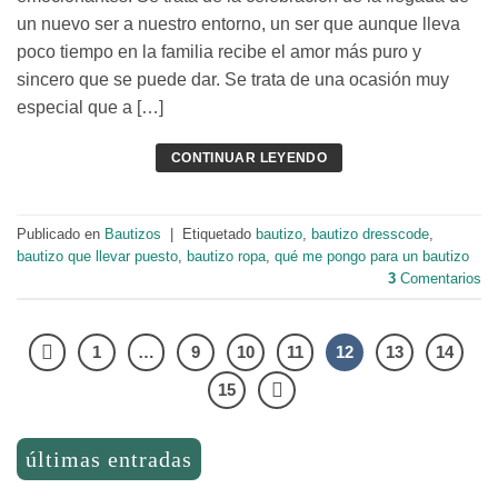
un nuevo ser a nuestro entorno, un ser que aunque lleva
poco tiempo en la familia recibe el amor más puro y
sincero que se puede dar. Se trata de una ocasión muy
especial que a […]
CONTINUAR LEYENDO
Publicado en
Bautizos
|
Etiquetado
bautizo
,
bautizo dresscode
,
bautizo que llevar puesto
,
bautizo ropa
,
qué me pongo para un bautizo
3
Comentarios
1
…
9
10
11
12
13
14
15
últimas entradas