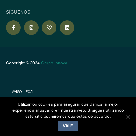
SÍGUENOS
Copyright © 2024
Grupo Innova
AVISO LEGAL
POLÍTICA DE COOKIES
Utilizamos cookies para asegurar que damos la mejor
experiencia al usuario en nuestra web. Si sigues utilizando
CONDICIONES DE VENTA
este sitio asumiremos que estás de acuerdo.
SUBVENCIONES
VALE