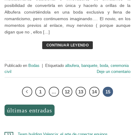
posibilidad de convertirla en única y hacerlo a orillas de la
Albufera convirtiéndola en una boda exclusiva y llena de
romanticismo, pero continuemos imaginando…. El novio, en los
momentos previos al enlace, muy nervioso ( porque aunque
digan que no , ellos […]
CONTINUAR LEYENDO
Publicado en
Bodas
|
Etiquetado
albufera
,
banquete
,
boda
,
ceremonia
civil
Deje un comentario
1
…
12
13
14
15
últimas entradas
Team building Valencia: el arte de conectar equipos
13