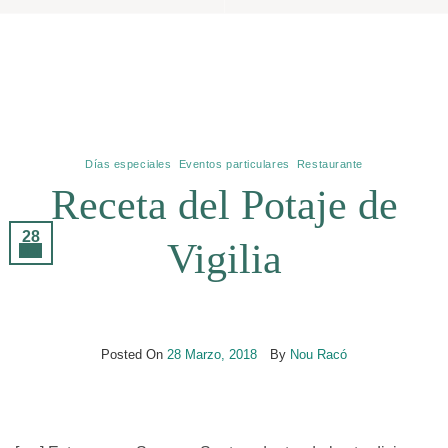
Archivos De Etiquetas:
Potaje De Vigilia
Días especiales
,
Eventos particulares
,
Restaurante
Receta del Potaje de
28
Vigilia
Mar
Posted On
28 Marzo, 2018
By
Nou Racó