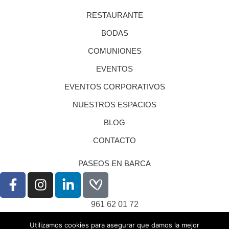
RESTAURANTE
BODAS
COMUNIONES
EVENTOS
EVENTOS CORPORATIVOS
NUESTROS ESPACIOS
BLOG
CONTACTO
PASEOS EN BARCA
961 62 01 72
eventos@nouraco.com
Utilizamos cookies para asegurar que damos la mejor