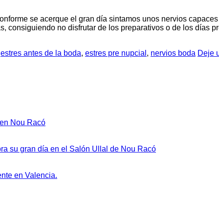
nforme se acerque el gran día sintamos unos nervios capaces 
s, consiguiendo no disfrutar de los preparativos o de los días pr
,
estres antes de la boda
,
estres pre nupcial
,
nervios boda
Deje 
ntarios
No
n en Nou Racó
m
hay
ing
comentarios
ncia:
en
No
ra su gran día en el Salón Ullal de Nou Racó
Eventos
hay
MICE
comentarios
en
en
No
ente en Valencia.
ctar
Valencia:
Comunión
hay
pos
Innovación
en
comentarios
y
en
salón
Diferenciación
Celebrar
de
en
un
eventos