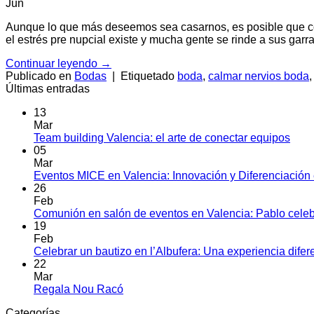
Jun
Aunque lo que más deseemos sea casarnos, es posible que co
el estrés pre nupcial existe y mucha gente se rinde a sus garra
Continuar leyendo
→
Publicado en
Bodas
|
Etiquetado
boda
,
calmar nervios boda
Últimas entradas
13
Mar
No
Team building Valencia: el arte de conectar equipos
hay
05
come
Mar
en
Eventos MICE en Valencia: Innovación y Diferenciació
Tea
26
build
Feb
Vale
Comunión en salón de eventos en Valencia: Pablo celeb
el
19
arte
Feb
de
Celebrar un bautizo en l’Albufera: Una experiencia difer
cone
22
equi
Mar
No
Regala Nou Racó
hay
Categorías
comentarios