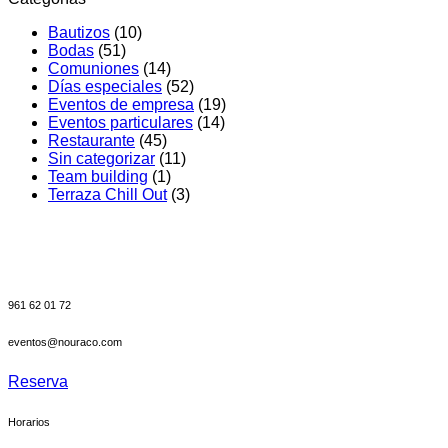
en
Bautizos
(10)
Regala
Bodas
(51)
Nou
Comuniones
(14)
Racó
Días especiales
(52)
Eventos de empresa
(19)
Eventos particulares
(14)
Restaurante
(45)
Sin categorizar
(11)
Team building
(1)
Terraza Chill Out
(3)
961 62 01 72
eventos@nouraco.com
Reserva
Horarios