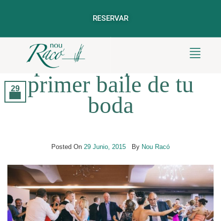
RESERVAR
Bodas
Diez canciones
perfectas para el
primer baile de tu
29
Jun
boda
Posted On
29 Junio, 2015
By
Nou Racó