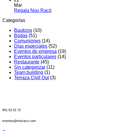
Diferenciación
salón
comentarios
Mar
en
en
de
No
Regala Nou Racó
Celebrar
Nou
event
hay
Categorías
un
Racó
en
comentarios
en
bautizo
Valenc
Bautizos
(10)
Regala
en
Pablo
Bodas
(51)
Nou
l’Albufera:
celebr
Comuniones
(14)
Racó
Una
su
Días especiales
(52)
experiencia
gran
Eventos de empresa
(19)
diferente
día
Eventos particulares
(14)
en
en
Restaurante
(45)
Valencia.
el
Sin categorizar
(11)
Salón
Team building
(1)
Ullal
Terraza Chill Out
(3)
de
Nou
Racó
961 62 01 72
eventos@nouraco.com