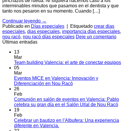
pinchazos de rueda. Ni siquiera hacemos caso a los
interminables minutos que pasamos en el dentista y que
tanto nos pesaron en su momento. Cuando […]
Continuar leyendo
→
Publicado en
Días especiales
|
Etiquetado
crear dias
especiales
,
dias especiales
,
importancia días especiales
,
nou racó
,
nou racó días especiales
Deje un comentario
Últimas entradas
13
Mar
No
Team building Valencia: el arte de conectar equipos
hay
05
come
Mar
en
Eventos MICE en Valencia: Innovación y
Tea
No
Diferenciación en Nou Racó
build
hay
26
Vale
comentarios
Feb
en
el
Comunión en salón de eventos en Valencia: Pablo
Eventos
arte
No
celebra su gran día en el Salón Ullal de Nou Racó
MICE
de
hay
19
en
cone
comen
Feb
Valencia:
en
equi
Celebrar un bautizo en l’Albufera: Una experiencia
Innovación
Comu
No
diferente en Valencia.
y
en
hay
22