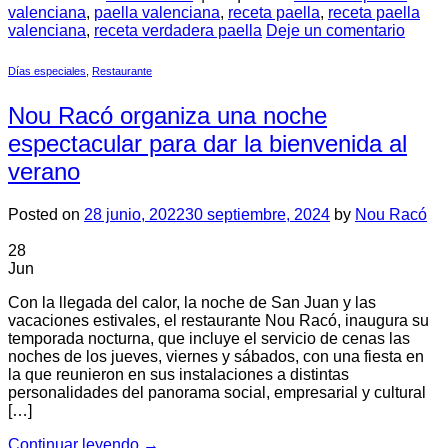
valenciana
,
paella valenciana
,
receta paella
,
receta paella
valenciana
,
receta verdadera paella
Deje un comentario
Días especiales
,
Restaurante
Nou Racó organiza una noche
espectacular para dar la bienvenida al
verano
Posted on
28 junio, 2022
30 septiembre, 2024
by
Nou Racó
28
Jun
Con la llegada del calor, la noche de San Juan y las
vacaciones estivales, el restaurante Nou Racó, inaugura su
temporada nocturna, que incluye el servicio de cenas las
noches de los jueves, viernes y sábados, con una fiesta en
la que reunieron en sus instalaciones a distintas
personalidades del panorama social, empresarial y cultural
[…]
Continuar leyendo
→