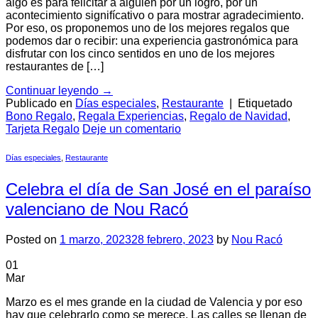
algo es para felicitar a alguien por un logro, por un
acontecimiento signifícativo o para mostrar agradecimiento.
Por eso, os proponemos uno de los mejores regalos que
podemos dar o recibir: una experiencia gastronómica para
disfrutar con los cinco sentidos en uno de los mejores
restaurantes de […]
Continuar leyendo
→
Publicado en
Días especiales
,
Restaurante
|
Etiquetado
Bono Regalo
,
Regala Experiencias
,
Regalo de Navidad
,
Tarjeta Regalo
Deje un comentario
Días especiales
,
Restaurante
Celebra el día de San José en el paraíso
valenciano de Nou Racó
Posted on
1 marzo, 2023
28 febrero, 2023
by
Nou Racó
01
Mar
Marzo es el mes grande en la ciudad de Valencia y por eso
hay que celebrarlo como se merece. Las calles se llenan de