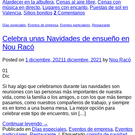
Atardecer en la albufera
,
Cenas al aire libre
,
Cenas con
música en directo
,
Lugares con encanto
,
Puestas de sol en
Valencia
,
Sitios bonitos
2
Comentarios
Días especiales
,
Eventos de empresa
,
Eventos particulares
,
Restaurante
Celebra unas Navidades de ensueño en
Nou Racó
Posted on
1 diciembre, 2021
1 diciembre, 2021
by
Nou Racó
01
Dic
Si hay algo que celebramos durante las navidades son
reuniones con las personas más importantes de nuestra
vida, como la familia o los amigos, o con los que más tiempo
pasamos, como nuestros compañeros de trabajo, y siempre
es en torno a una buena mesa. La mejor opción para
celebrar este tipo de encuentro, sin […]
Continuar leyendo
→
Publicado en
Días especiales
,
Eventos de empresa
,
Eventos
particulares
,
Restaurante
|
Etiquetado
comida de navidad
,