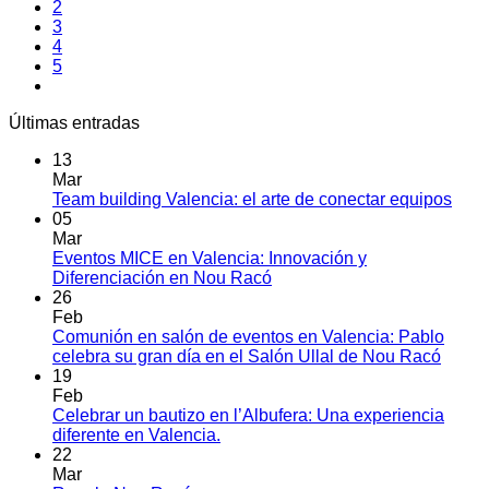
2
3
4
5
Últimas entradas
13
Mar
No
Team building Valencia: el arte de conectar equipos
hay
05
come
Mar
en
Eventos MICE en Valencia: Innovación y
Tea
No
Diferenciación en Nou Racó
build
hay
26
Vale
comentarios
Feb
en
el
Comunión en salón de eventos en Valencia: Pablo
Eventos
arte
No
celebra su gran día en el Salón Ullal de Nou Racó
MICE
de
hay
19
en
cone
comen
Feb
Valencia:
en
equi
Celebrar un bautizo en l’Albufera: Una experiencia
Innovación
Comu
No
diferente en Valencia.
y
en
hay
22
Diferenciación
salón
comentarios
Mar