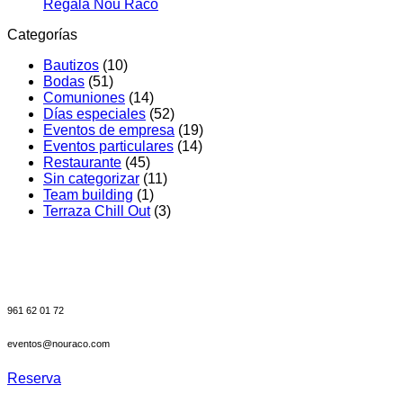
en
en
de
No
Regala Nou Racó
Celebrar
Nou
event
hay
Categorías
un
Racó
en
comentarios
en
bautizo
Valenc
Bautizos
(10)
Regala
en
Pablo
Bodas
(51)
Nou
l’Albufera:
celebr
Comuniones
(14)
Racó
Una
su
Días especiales
(52)
experiencia
gran
Eventos de empresa
(19)
diferente
día
Eventos particulares
(14)
en
en
Restaurante
(45)
Valencia.
el
Sin categorizar
(11)
Salón
Team building
(1)
Ullal
Terraza Chill Out
(3)
de
Nou
Racó
961 62 01 72
eventos@nouraco.com
Reserva