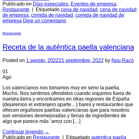
Publicado en
Días especiales
,
Eventos de empresa
,
Restaurante
|
Etiquetado
cena de navidad
,
cena de navidad
de empresa
,
comida de navidad
,
comida de navidad de
empresa
Deje un comentario
Restaurante
Receta de la auténtica paella valenciana
Posted on
1 agosto, 2022
21 septiembre, 2022
by
Nou Racó
01
Ago
Los valencianos nos tomamos muy en serio la paella.
Mucho. Nos sentimos ofendidos cuando viajamos fuera de
nuestra tierra y encontramos en otras regiones de España
(dejaremos el extranjero aparte…) bares y restaurantes que
ofrecen orgullosos paellas valencianas que para nosotros
son versiones desmejoradas y llenas de ingredientes de
algo que parece más ‘arroz con […]
Continuar leyendo
→
Publicado en
Restaurante
|
Etiquetado
autentica paella