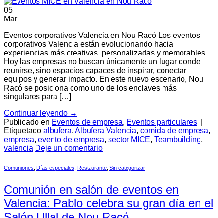
05
Mar
Eventos corporativos Valencia en Nou Racó Los eventos
corporativos Valencia están evolucionando hacia
experiencias más creativas, personalizadas y memorables.
Hoy las empresas no buscan únicamente un lugar donde
reunirse, sino espacios capaces de inspirar, conectar
equipos y generar impacto. En este nuevo escenario, Nou
Racó se posiciona como uno de los enclaves más
singulares para […]
Continuar leyendo
→
Publicado en
Eventos de empresa
,
Eventos particulares
|
Etiquetado
albufera
,
Albufera Valencia
,
comida de empresa
,
empresa
,
evento de empresa
,
sector MICE
,
Teambuilding
,
valencia
Deje un comentario
Comuniones
,
Días especiales
,
Restaurante
,
Sin categorizar
Comunión en salón de eventos en
Valencia: Pablo celebra su gran día en el
Salón Ullal de Nou Racó