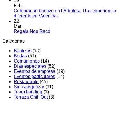
hay
19
en
cone
comen
Feb
Valencia:
en
equi
Celebrar un bautizo en l’Albufera: Una experiencia
Innovación
Comu
No
diferente en Valencia.
y
en
hay
22
Diferenciación
salón
comentarios
Mar
en
en
de
No
Regala Nou Racó
Celebrar
Nou
event
hay
Categorías
un
Racó
en
comentarios
en
bautizo
Valenc
Bautizos
(10)
Regala
en
Pablo
Bodas
(51)
Nou
l’Albufera:
celebr
Comuniones
(14)
Racó
Una
su
Días especiales
(52)
experiencia
gran
Eventos de empresa
(19)
diferente
día
Eventos particulares
(14)
en
en
Restaurante
(45)
Valencia.
el
Sin categorizar
(11)
Salón
Team building
(1)
Ullal
Terraza Chill Out
(3)
de
Nou
Racó