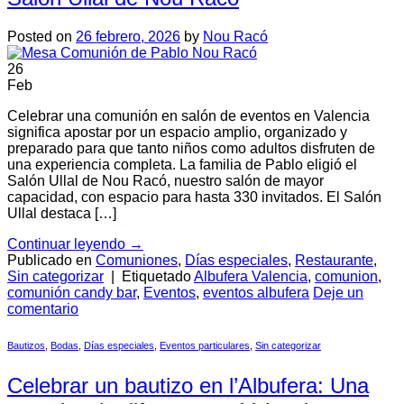
Posted on
26 febrero, 2026
by
Nou Racó
26
Feb
Celebrar una comunión en salón de eventos en Valencia
significa apostar por un espacio amplio, organizado y
preparado para que tanto niños como adultos disfruten de
una experiencia completa. La familia de Pablo eligió el
Salón Ullal de Nou Racó, nuestro salón de mayor
capacidad, con espacio para hasta 330 invitados. El Salón
Ullal destaca […]
Continuar leyendo
→
Publicado en
Comuniones
,
Días especiales
,
Restaurante
,
Sin categorizar
|
Etiquetado
Albufera Valencia
,
comunion
,
comunión candy bar
,
Eventos
,
eventos albufera
Deje un
comentario
Bautizos
,
Bodas
,
Días especiales
,
Eventos particulares
,
Sin categorizar
Celebrar un bautizo en l’Albufera: Una