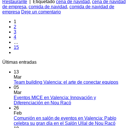
Restaurante
|
Etiquetado
cena de navidad
,
cena de navidad
de empresa
,
comida de navidad
,
comida de navidad de
empresa
Deje un comentario
1
2
3
4
…
15
Últimas entradas
13
Mar
No
Team building Valencia: el arte de conectar equipos
hay
05
come
Mar
en
Eventos MICE en Valencia: Innovación y
Tea
No
Diferenciación en Nou Racó
build
hay
26
Vale
comentarios
Feb
en
el
Comunión en salón de eventos en Valencia: Pablo
Eventos
arte
No
celebra su gran día en el Salón Ullal de Nou Racó
MICE
de