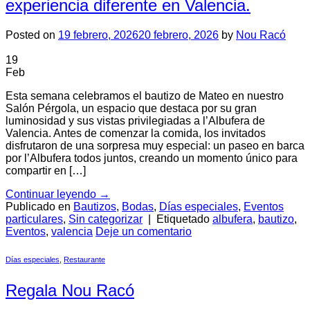
experiencia diferente en Valencia.
Posted on
19 febrero, 2026
20 febrero, 2026
by
Nou Racó
19
Feb
Esta semana celebramos el bautizo de Mateo en nuestro
Salón Pérgola, un espacio que destaca por su gran
luminosidad y sus vistas privilegiadas a l’Albufera de
Valencia. Antes de comenzar la comida, los invitados
disfrutaron de una sorpresa muy especial: un paseo en barca
por l’Albufera todos juntos, creando un momento único para
compartir en […]
Continuar leyendo
→
Publicado en
Bautizos
,
Bodas
,
Días especiales
,
Eventos
particulares
,
Sin categorizar
|
Etiquetado
albufera
,
bautizo
,
Eventos
,
valencia
Deje un comentario
Días especiales
,
Restaurante
Regala Nou Racó