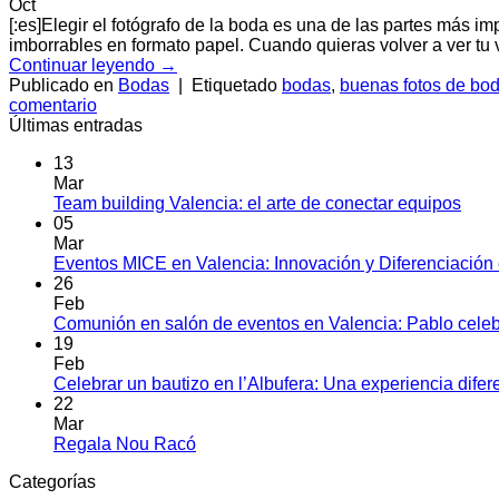
Oct
[:es]Elegir el fotógrafo de la boda es una de las partes más 
imborrables en formato papel. Cuando quieras volver a ver tu 
Continuar leyendo
→
Publicado en
Bodas
|
Etiquetado
bodas
,
buenas fotos de bo
comentario
Últimas entradas
13
Mar
No
Team building Valencia: el arte de conectar equipos
hay
05
come
Mar
en
Eventos MICE en Valencia: Innovación y Diferenciació
Tea
26
build
Feb
Vale
Comunión en salón de eventos en Valencia: Pablo celeb
el
19
arte
Feb
de
Celebrar un bautizo en l’Albufera: Una experiencia difer
cone
22
equi
Mar
No
Regala Nou Racó
hay
Categorías
comentarios