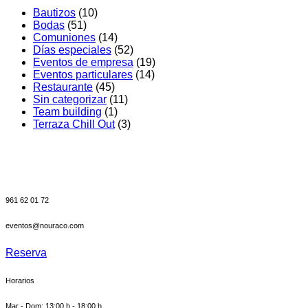
en
Bautizos
(10)
Regala
Bodas
(51)
Nou
Comuniones
(14)
Racó
Días especiales
(52)
Eventos de empresa
(19)
Eventos particulares
(14)
Restaurante
(45)
Sin categorizar
(11)
Team building
(1)
Terraza Chill Out
(3)
961 62 01 72
eventos@nouraco.com
Reserva
Horarios
Mar - Dom: 13:00 h - 18:00 h