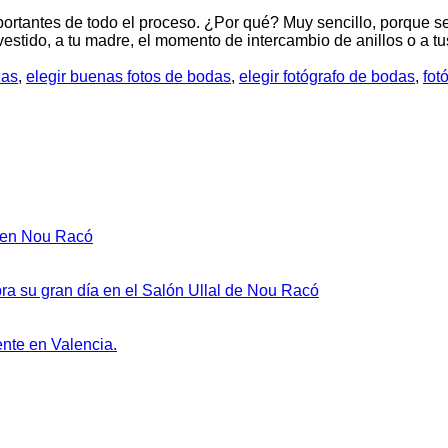
importantes de todo el proceso. ¿Por qué? Muy sencillo, porque 
vestido, a tu madre, el momento de intercambio de anillos o a 
das
,
elegir buenas fotos de bodas
,
elegir fotógrafo de bodas
,
fot
ntarios
No
n en Nou Racó
m
hay
ing
comentarios
ncia:
en
No
ra su gran día en el Salón Ullal de Nou Racó
Eventos
hay
MICE
comentarios
en
en
No
ente en Valencia.
ctar
Valencia:
Comunión
hay
pos
Innovación
en
comentarios
y
en
salón
Diferenciación
Celebrar
de
en
un
eventos