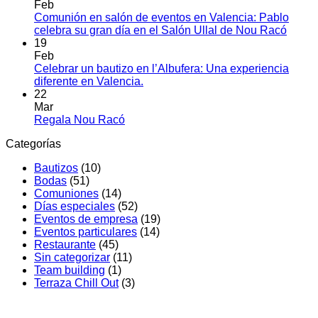
Vale
comentarios
Feb
en
el
Comunión en salón de eventos en Valencia: Pablo
Eventos
arte
No
celebra su gran día en el Salón Ullal de Nou Racó
MICE
de
hay
19
en
cone
comen
Feb
Valencia:
en
equi
Celebrar un bautizo en l’Albufera: Una experiencia
Innovación
Comu
No
diferente en Valencia.
y
en
hay
22
Diferenciación
salón
comentarios
Mar
en
en
de
No
Regala Nou Racó
Celebrar
Nou
event
hay
Categorías
un
Racó
en
comentarios
en
bautizo
Valenc
Bautizos
(10)
Regala
en
Pablo
Bodas
(51)
Nou
l’Albufera:
celebr
Comuniones
(14)
Racó
Una
su
Días especiales
(52)
experiencia
gran
Eventos de empresa
(19)
diferente
día
Eventos particulares
(14)
en
en
Restaurante
(45)
Valencia.
el
Sin categorizar
(11)
Salón
Team building
(1)
Ullal
Terraza Chill Out
(3)
de
Nou
Racó