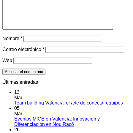
Nombre
*
Correo electrónico
*
Web
Últimas entradas
13
Mar
No
Team building Valencia: el arte de conectar equipos
hay
05
come
Mar
en
Eventos MICE en Valencia: Innovación y
Tea
No
Diferenciación en Nou Racó
build
hay
26