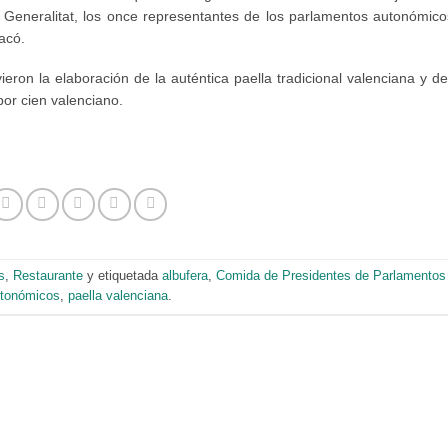
a Generalitat, los once representantes de los parlamentos autonómico
acó.
eron la elaboración de la auténtica paella tradicional valenciana y d
or cien valenciano.
s
,
Restaurante
y etiquetada
albufera
,
Comida de Presidentes de Parlamentos
tonómicos
,
paella valenciana
.