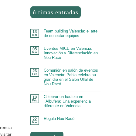
últimas entradas
Team building Valencia: el arte
13
Mar
de conectar equipos
Eventos MICE en Valencia:
05
Mar
Innovación y Diferenciación en
Nou Racó
Comunión en salón de eventos
26
Feb
en Valencia: Pablo celebra su
gran día en el Salón Ullal de
Nou Racó
Celebrar un bautizo en
19
Feb
l’Albufera: Una experiencia
diferente en Valencia.
Regala Nou Racó
22
Mar
rencia
isitar