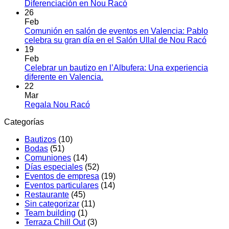
Tea
No
Diferenciación en Nou Racó
build
hay
26
Vale
comentarios
Feb
en
el
Comunión en salón de eventos en Valencia: Pablo
Eventos
arte
No
celebra su gran día en el Salón Ullal de Nou Racó
MICE
de
hay
19
en
cone
comen
Feb
Valencia:
en
equi
Celebrar un bautizo en l’Albufera: Una experiencia
Innovación
Comu
No
diferente en Valencia.
y
en
hay
22
Diferenciación
salón
comentarios
Mar
en
en
de
No
Regala Nou Racó
Celebrar
Nou
event
hay
Categorías
un
Racó
en
comentarios
en
bautizo
Valenc
Bautizos
(10)
Regala
en
Pablo
Bodas
(51)
Nou
l’Albufera:
celebr
Comuniones
(14)
Racó
Una
su
Días especiales
(52)
experiencia
gran
Eventos de empresa
(19)
diferente
día
Eventos particulares
(14)
en
en
Restaurante
(45)
Valencia.
el
Sin categorizar
(11)
Salón
Team building
(1)
Ullal
Terraza Chill Out
(3)
de