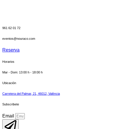
Nou
Racó
961 62 01 72
eventos@nouraco.com
Reserva
Horarios
Mar - Dom: 13:00 h - 18:00 h
Ubicación
Carretera del Palmar, 21, 46012, València
Subscribete
Email