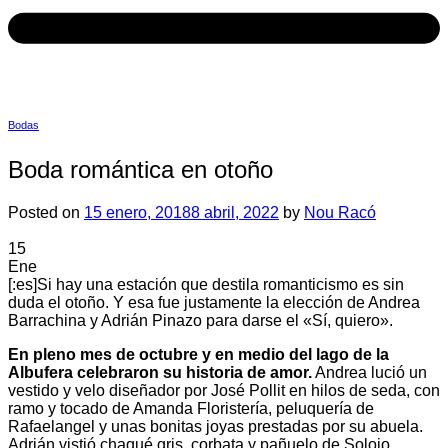
Bodas
Boda romántica en otoño
Posted on
15 enero, 2018
8 abril, 2022
by
Nou Racó
15
Ene
[:es]Si hay una estación que destila romanticismo es sin
duda el otoño. Y esa fue justamente la elección de Andrea
Barrachina y Adrián Pinazo para darse el «Sí, quiero».
En pleno mes de octubre y en medio del lago de la
Albufera celebraron su historia de amor.
Andrea lució un
vestido y velo diseñador por José Pollit en hilos de seda, con
ramo y tocado de Amanda Floristería, peluquería de
Rafaelangel y unas bonitas joyas prestadas por su abuela.
Adrián vistió chaqué gris, corbata y pañuelo de Soloio.