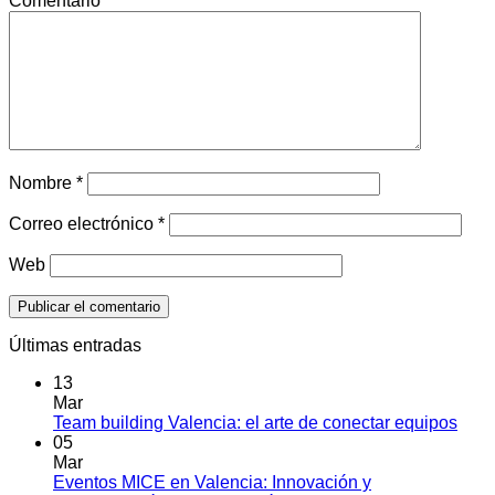
Comentario
*
Nombre
*
Correo electrónico
*
Web
Últimas entradas
13
Mar
No
Team building Valencia: el arte de conectar equipos
hay
05
come
Mar
en
Eventos MICE en Valencia: Innovación y