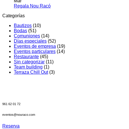
Diferenciación
salón
comentarios
Mar
en
en
de
No
Regala Nou Racó
Celebrar
Nou
event
hay
Categorías
un
Racó
en
comentarios
en
bautizo
Valenc
Bautizos
(10)
Regala
en
Pablo
Bodas
(51)
Nou
l’Albufera:
celebr
Comuniones
(14)
Racó
Una
su
Días especiales
(52)
experiencia
gran
Eventos de empresa
(19)
diferente
día
Eventos particulares
(14)
en
en
Restaurante
(45)
Valencia.
el
Sin categorizar
(11)
Salón
Team building
(1)
Ullal
Terraza Chill Out
(3)
de
Nou
Racó
961 62 01 72
eventos@nouraco.com
Reserva