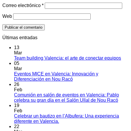
Correo electrónico
*
Web
Últimas entradas
13
Mar
No
Team building Valencia: el arte de conectar equipos
hay
05
come
Mar
en
Eventos MICE en Valencia: Innovación y
Tea
No
Diferenciación en Nou Racó
build
hay
26
Vale
comentarios
Feb
en
el
Comunión en salón de eventos en Valencia: Pablo
Eventos
arte
No
celebra su gran día en el Salón Ullal de Nou Racó
MICE
de
hay
19
en
cone
comen
Feb
Valencia:
en
equi
Celebrar un bautizo en l’Albufera: Una experiencia
Innovación
Comu
No
diferente en Valencia.
y
en
hay
22