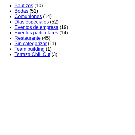
en
bautizo
Valenc
Bautizos
(10)
Regala
en
Pablo
Bodas
(51)
Nou
l’Albufera:
celebr
Comuniones
(14)
Racó
Una
su
Días especiales
(52)
experiencia
gran
Eventos de empresa
(19)
diferente
día
Eventos particulares
(14)
en
en
Restaurante
(45)
Valencia.
el
Sin categorizar
(11)
Salón
Team building
(1)
Ullal
Terraza Chill Out
(3)
de
Nou
Racó