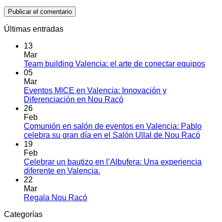
Últimas entradas
13
Mar
No
Team building Valencia: el arte de conectar equipos
hay
05
come
Mar
en
Eventos MICE en Valencia: Innovación y
Tea
No
Diferenciación en Nou Racó
build
hay
26
Vale
comentarios
Feb
en
el
Comunión en salón de eventos en Valencia: Pablo
Eventos
arte
No
celebra su gran día en el Salón Ullal de Nou Racó
MICE
de
hay
19
en
cone
comen
Feb
Valencia:
en
equi
Celebrar un bautizo en l’Albufera: Una experiencia
Innovación
Comu
No
diferente en Valencia.
y
en
hay
22
Diferenciación
salón
comentarios
Mar
en
en
de
No
Regala Nou Racó
Celebrar
Nou
event
hay
Categorías
un
Racó
en
comentarios