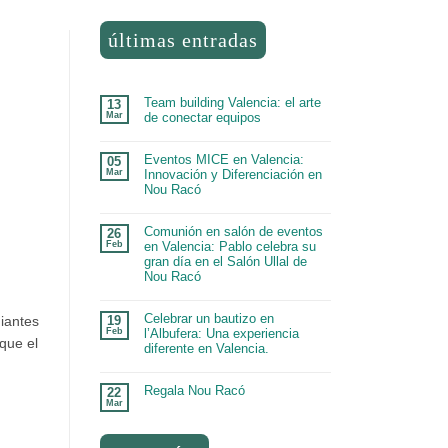
últimas entradas
s
Team building Valencia: el arte
13
Mar
de conectar equipos
Eventos MICE en Valencia:
05
Mar
Innovación y Diferenciación en
Nou Racó
Comunión en salón de eventos
26
Feb
en Valencia: Pablo celebra su
gran día en el Salón Ullal de
Nou Racó
Celebrar un bautizo en
iantes
19
Feb
l’Albufera: Una experiencia
que el
diferente en Valencia.
Regala Nou Racó
22
Mar