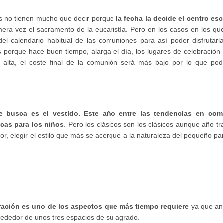
es no tienen mucho que decir porque
la fecha la decide el centro esc
era vez el sacramento de la eucaristía. Pero en los casos en los que
del calendario habitual de las comuniones para así poder disfrutarl
s
porque hace buen tiempo, alarga el día, los lugares de celebración 
alta, el coste final de la comunión será más bajo por lo que po
se busca es el vestido. Este año entre las tendencias en co
acas para los niños
. Pero los clásicos son los clásicos aunque año t
or, elegir el estilo que más se acerque a la naturaleza del pequeño pa
bración es uno de los aspectos que más tiempo requiere
ya que an
 alrededor de unos tres espacios de su agrado.