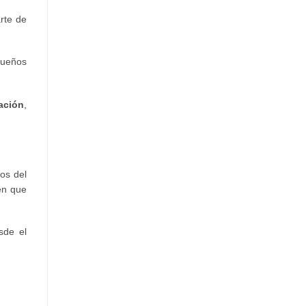
rte de
queños
ación
,
los del
cen que
sde el