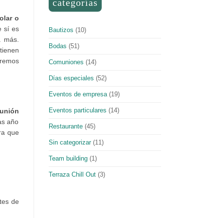
categorías
olar o
 sí es
Bautizos
(10)
a más.
Bodas
(51)
tienen
dremos
Comuniones
(14)
Días especiales
(52)
Eventos de empresa
(19)
Eventos particulares
(14)
munión
ras año
Restaurante
(45)
ra que
Sin categorizar
(11)
Team building
(1)
Terraza Chill Out
(3)
tes de