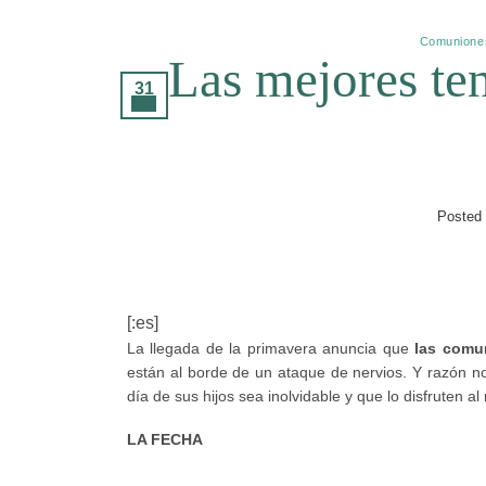
Comunione
Las mejores te
31
Mar
Posted
[:es]
La llegada de la primavera anuncia que
las comun
están al borde de un ataque de nervios. Y razón n
día de sus hijos sea inolvidable y que lo disfruten a
LA FECHA