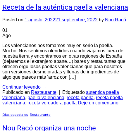
Receta de la auténtica paella valenciana
Posted on
1 agosto, 2022
21 septiembre, 2022
by
Nou Racó
01
Ago
Los valencianos nos tomamos muy en serio la paella.
Mucho. Nos sentimos ofendidos cuando viajamos fuera de
nuestra tierra y encontramos en otras regiones de España
(dejaremos el extranjero aparte…) bares y restaurantes que
ofrecen orgullosos paellas valencianas que para nosotros
son versiones desmejoradas y llenas de ingredientes de
algo que parece más ‘arroz con […]
Continuar leyendo
→
Publicado en
Restaurante
|
Etiquetado
autentica paella
valenciana
,
paella valenciana
,
receta paella
,
receta paella
valenciana
,
receta verdadera paella
Deje un comentario
Días especiales
,
Restaurante
Nou Racó organiza una noche