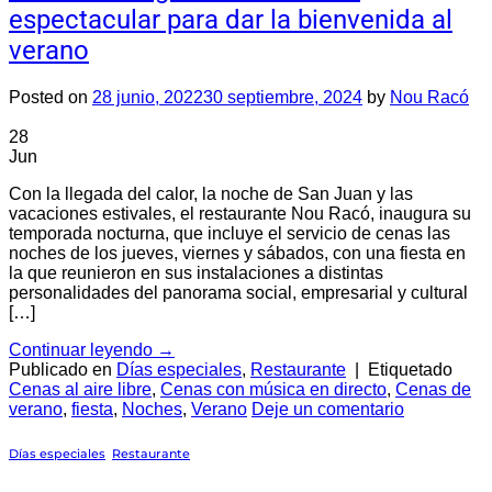
espectacular para dar la bienvenida al
verano
Posted on
28 junio, 2022
30 septiembre, 2024
by
Nou Racó
28
Jun
Con la llegada del calor, la noche de San Juan y las
vacaciones estivales, el restaurante Nou Racó, inaugura su
temporada nocturna, que incluye el servicio de cenas las
noches de los jueves, viernes y sábados, con una fiesta en
la que reunieron en sus instalaciones a distintas
personalidades del panorama social, empresarial y cultural
[…]
Continuar leyendo
→
Publicado en
Días especiales
,
Restaurante
|
Etiquetado
Cenas al aire libre
,
Cenas con música en directo
,
Cenas de
verano
,
fiesta
,
Noches
,
Verano
Deje un comentario
Días especiales
,
Restaurante