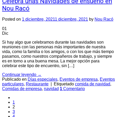
Celebra unas Navidades de ensueño en
Nou Racó
Posted on
1 diciembre, 2021
1 diciembre, 2021
by
Nou Racó
01
Dic
Si hay algo que celebramos durante las navidades son
reuniones con las personas más importantes de nuestra
vida, como la familia o los amigos, o con los que más tiempo
pasamos, como nuestros compañeros de trabajo, y siempre
es en torno a una buena mesa. La mejor opción para
celebrar este tipo de encuentro, sin […]
Continuar leyendo
→
Publicado en
Días especiales
,
Eventos de empresa
,
Eventos
particulares
,
Restaurante
|
Etiquetado
comida de navidad
,
Comidas de empresa
,
navidad
1
Comentario
1
2
3
4