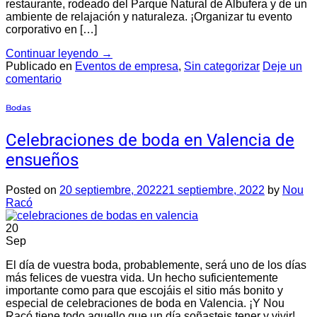
restaurante, rodeado del Parque Natural de Albufera y de un
ambiente de relajación y naturaleza. ¡Organizar tu evento
corporativo en […]
Continuar leyendo
→
Publicado en
Eventos de empresa
,
Sin categorizar
Deje un
comentario
Bodas
Celebraciones de boda en Valencia de
ensueños
Posted on
20 septiembre, 2022
21 septiembre, 2022
by
Nou
Racó
20
Sep
El día de vuestra boda, probablemente, será uno de los días
más felices de vuestra vida. Un hecho suficientemente
importante como para que escojáis el sitio más bonito y
especial de celebraciones de boda en Valencia. ¡Y Nou
Racó tiene todo aquello que un día soñasteis tener y vivir!