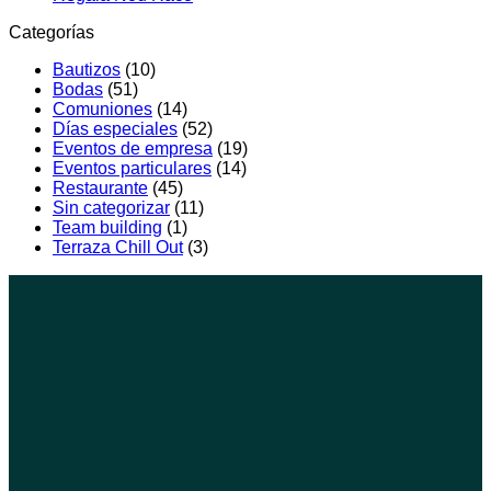
Categorías
Bautizos
(10)
Bodas
(51)
Comuniones
(14)
Días especiales
(52)
Eventos de empresa
(19)
Eventos particulares
(14)
Restaurante
(45)
Sin categorizar
(11)
Team building
(1)
Terraza Chill Out
(3)